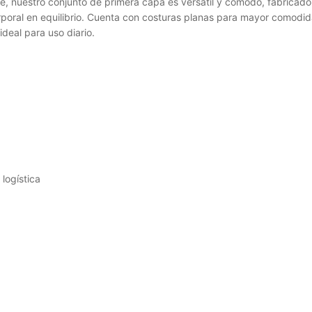
ié, nuestro conjunto de primera capa es versátil y cómodo, fabricado
poral en equilibrio. Cuenta con costuras planas para mayor comodida
deal para uso diario.
 logística