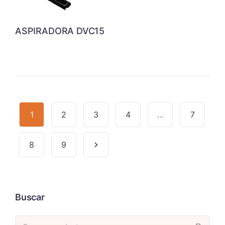
ASPIRADORA DVC15
1
2
3
4
…
7
8
9
Buscar