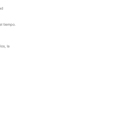
dad
el tiempo.
os, la