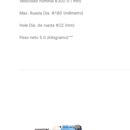
Velocidad nominal 8300 (r / min)
Max. Rueda Dia. Φ180 (milímetro)
Hole Dia. de rueda Φ22 (mm)
Peso neto 5.0 (kilogramo)”””