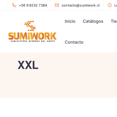
+56 9 8232 7384
contacto@sumiwork.cl
L
Inicio
Catálogos
Ti
Contacto
XXL