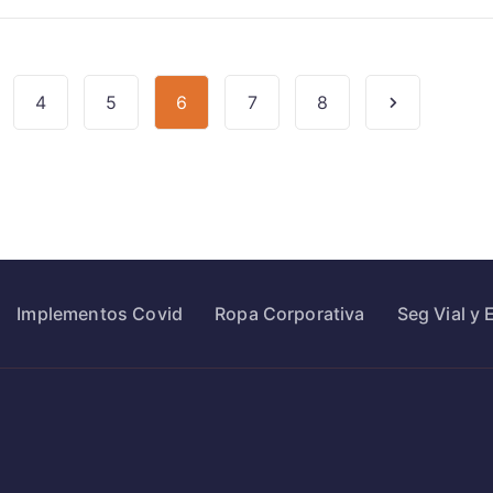
4
5
6
7
8
Implementos Covid
Ropa Corporativa
Seg Vial y 