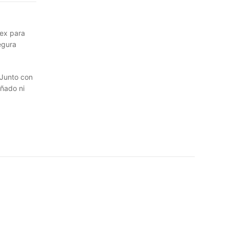
dex para
egura
 Junto con
añado ni