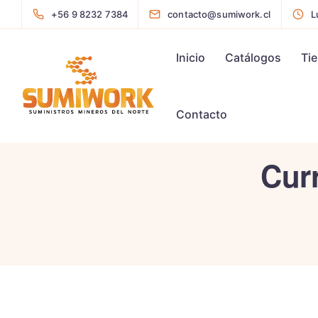
+56 9 8232 7384
contacto@sumiwork.cl
L
Inicio
Catálogos
Ti
Contacto
Cur