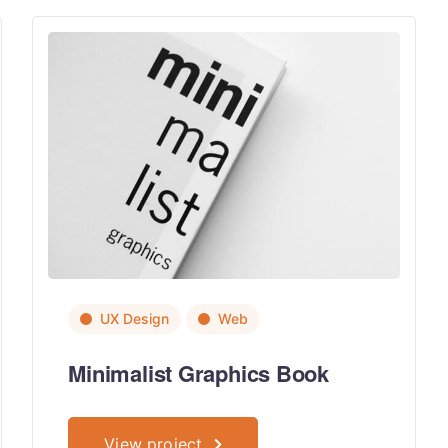
UX Design
Web
Minimalist Graphics Book
View project