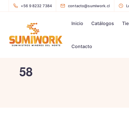
+56 9 8232 7384
contacto@sumiwork.cl
L
Inicio
Catálogos
Ti
Contacto
58