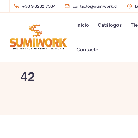
+56 9 8232 7384
contacto@sumiwork.cl
L
Inicio
Catálogos
Ti
Contacto
42